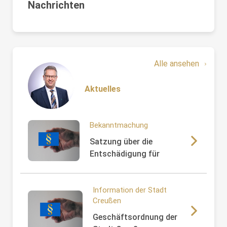
Nachrichten
Alle ansehen
Aktuelles
Bekanntmachung
Satzung über die
Entschädigung für
ehrenamtliche Tätigkeit in
der
Verwaltungsgemeinschaft
Information der Stadt
Creußen
Creußen vom 21.05.2026
Geschäftsordnung der